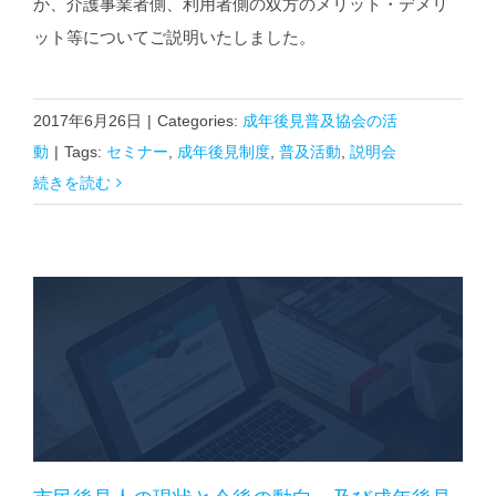
か、介護事業者側、利用者側の双方のメリット・デメリ
ット等についてご説明いたしました。
2017年6月26日
|
Categories:
成年後見普及協会の活
動
|
Tags:
セミナー
,
成年後見制度
,
普及活動
,
説明会
続きを読む