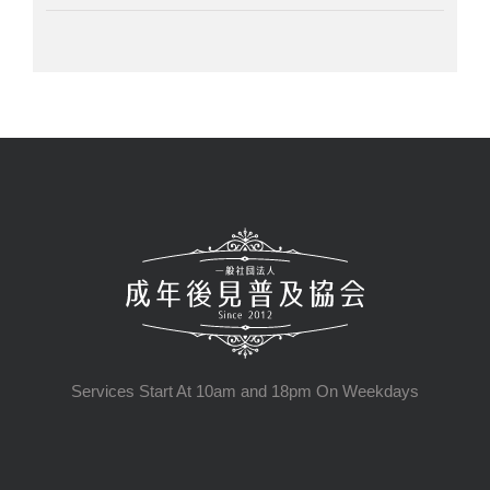
Services Start At 10am and 18pm On Weekdays