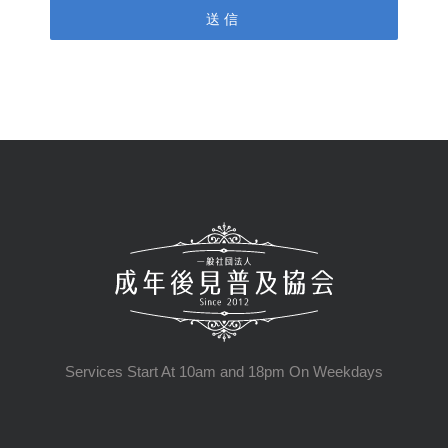
Services Start At 10am and 18pm On Weekdays